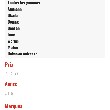
Toutes les gammes
Ammann
Okada
Bomag
Doosan
Imer
Worms
Matco
Unknown universe
Prix
De
€
à
€
Année
De
à
Marques