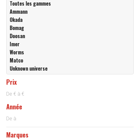
Toutes les gammes
Ammann
Okada
Bomag
Doosan
Imer
Worms
Matco
Unknown universe
Prix
De
€
à
€
Année
De
à
Marques