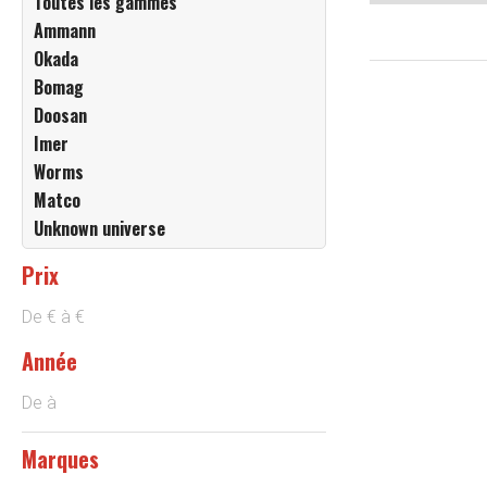
Toutes les gammes
Ammann
Okada
Bomag
Doosan
Imer
Worms
Matco
Unknown universe
Prix
De
€
à
€
Année
De
à
Marques