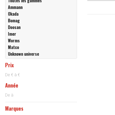
Toutes les gammes
Ammann
Okada
Bomag
Doosan
Imer
Worms
Matco
Unknown universe
Prix
De
€
à
€
Année
De
à
Marques