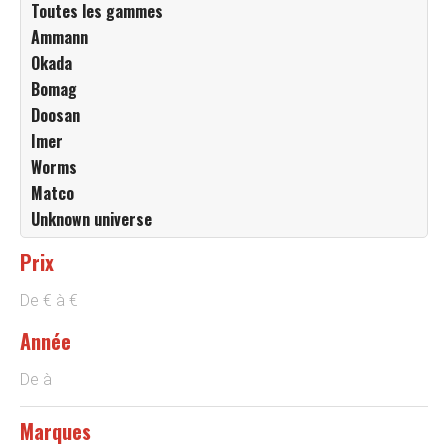
Toutes les gammes
Ammann
Okada
Bomag
Doosan
Imer
Worms
Matco
Unknown universe
Prix
De
€
à
€
Année
De
à
Marques