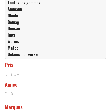
Toutes les gammes
Ammann
Okada
Bomag
Doosan
Imer
Worms
Matco
Unknown universe
Prix
De
€
à
€
Année
De
à
Marques