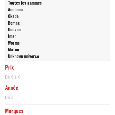
Toutes les gammes
Ammann
Okada
Bomag
Doosan
Imer
Worms
Matco
Unknown universe
Prix
De
€
à
€
Année
De
à
Marques