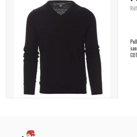
Réf
Pul
san
COT