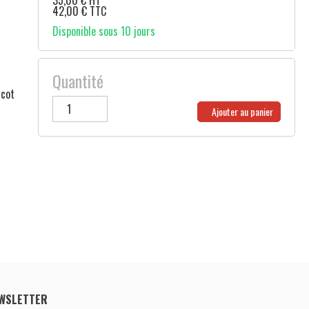
35,00
€
HT
42,00
€
TTC
Disponible sous 10 jours
Quantité
icot
Ajouter au panier
WSLETTER