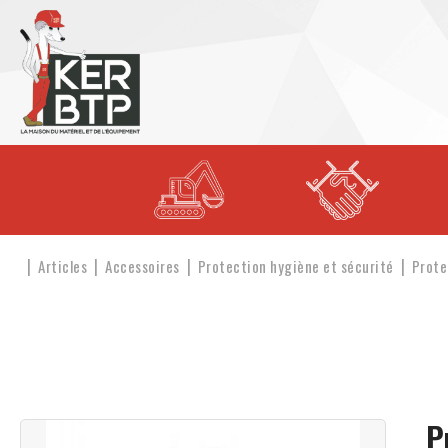
Articles
Accessoires
Protection hygiène et sécurité
Prote
P