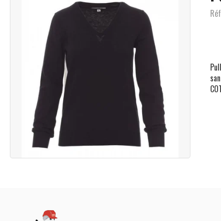
Réf
Pul
san
COT