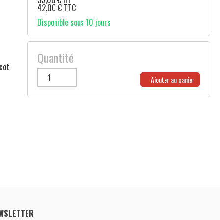
35,00
€
HT
42,00
€
TTC
Disponible sous 10 jours
Quantité
icot
Ajouter au panier
WSLETTER