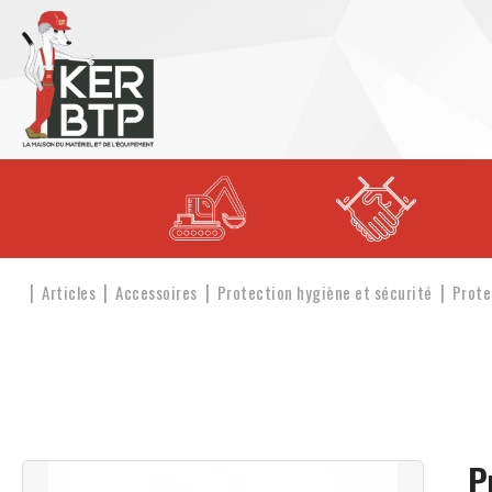
Articles
Accessoires
Protection hygiène et sécurité
Prote
P