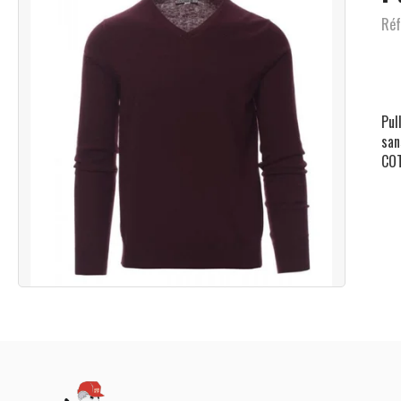
Réf
Pul
san
COT