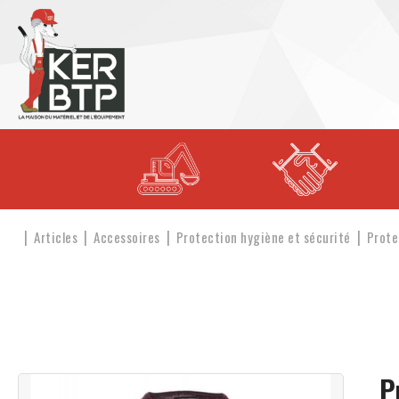
Articles
Accessoires
Protection hygiène et sécurité
Prote
P