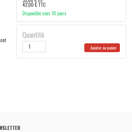
35,00
€
HT
42,00
€
TTC
Disponible sous 10 jours
Quantité
icot
Ajouter au panier
WSLETTER