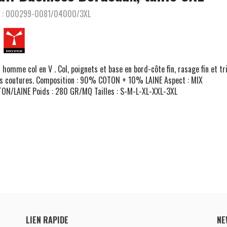
 :
000299-0081/04000/3XL
l homme col en V . Col, poignets et base en bord-côte fin, rasage fin et tr
s coutures. Composition : 90% COTON + 10% LAINE Aspect : MIX
ON/LAINE Poids : 280 GR/MQ Tailles : S-M-L-XL-XXL-3XL
LIEN RAPIDE
NE