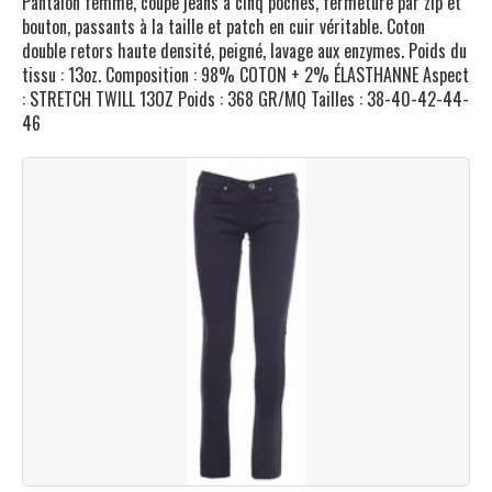
Pantalon femme, coupe jeans à cinq poches, fermeture par zip et
bouton, passants à la taille et patch en cuir véritable. Coton
double retors haute densité, peigné, lavage aux enzymes. Poids du
tissu : 13oz. Composition : 98% COTON + 2% ÉLASTHANNE Aspect
: STRETCH TWILL 13OZ Poids : 368 GR/MQ Tailles : 38-40-42-44-
46