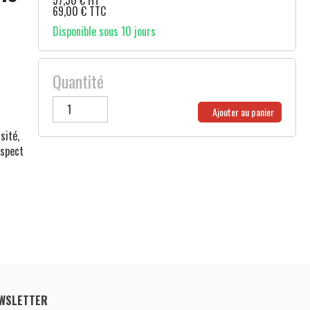
57,50
€
HT
69,00
€
TTC
Disponible sous 10 jours
Quantité
Ajouter au panier
sité,
spect
WSLETTER