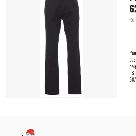
6
Réf
Pan
pas
pei
: S
58