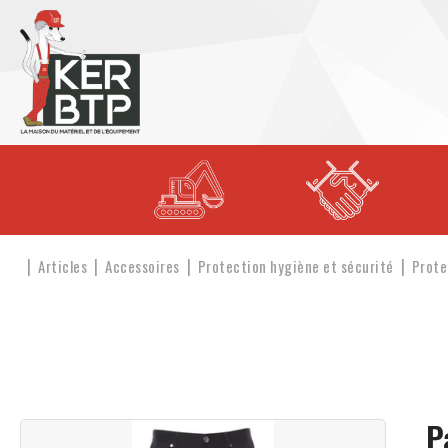
Articles
Accessoires
Protection hygiène et sécurité
Prote
P