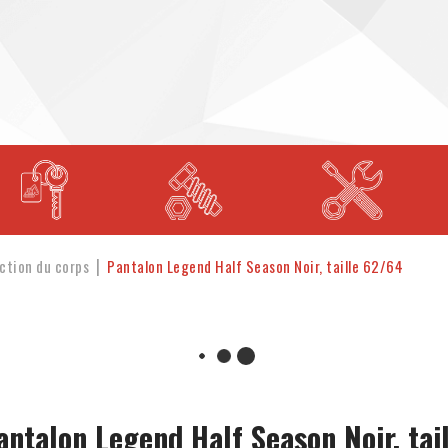
ction du corps
Pantalon Legend Half Season Noir, taille 62/64
antalon Legend Half Season Noir, tail