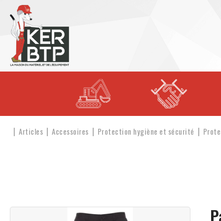
Articles
Accessoires
Protection hygiène et sécurité
Prote
P