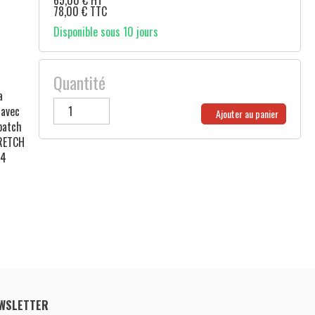
65,00
€
HT
78,00
€
TTC
Disponible sous 10 jours
Quantité
a
 avec
Ajouter au panier
patch
TRETCH
64
WSLETTER