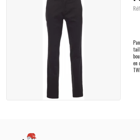
Réf
Pan
tai
bou
en 
TWI