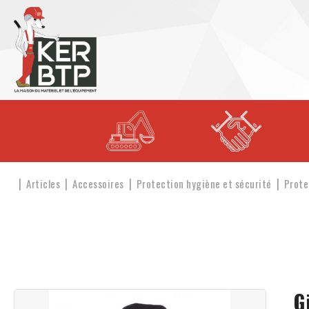
Articles
Accessoires
Protection hygiène et sécurité
Prote
G