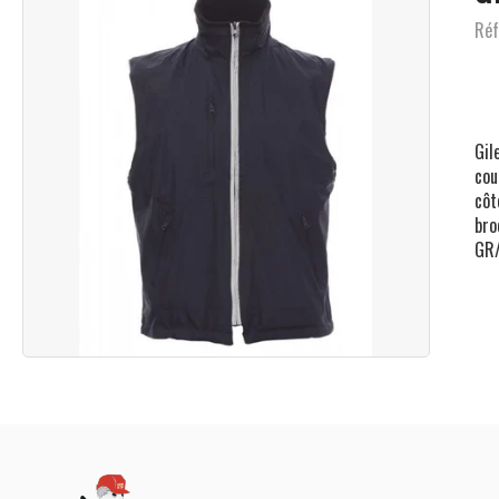
Réf
Gil
cou
côt
bro
GR/