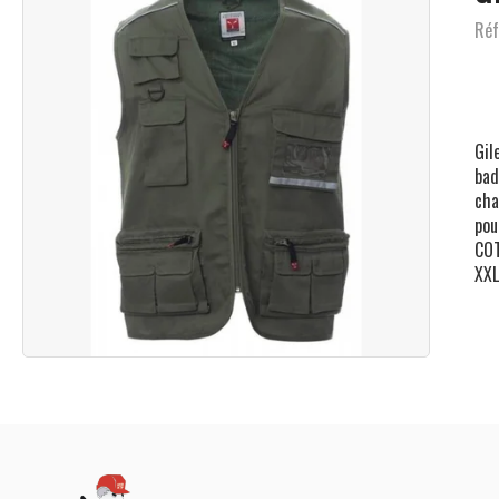
Réf
Gil
bad
cha
pou
COT
XXL