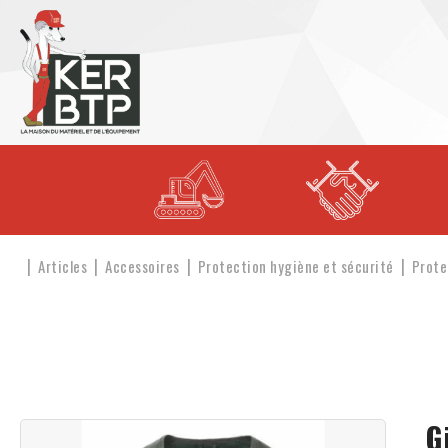
Articles
Accessoires
Protection hygiène et sécurité
Prote
G