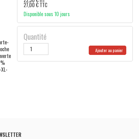
22,50
€
HT
27,00
€
TTC
Disponible sous 10 jours
Quantité
orte-
poche
Ajouter au panier
uverte
20%
-XL-
WSLETTER