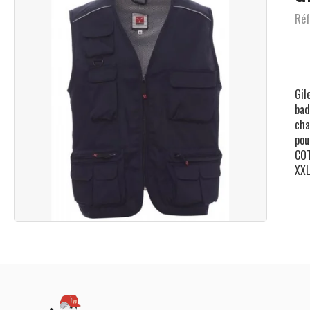
Réf
Gil
bad
cha
pou
COT
XXL