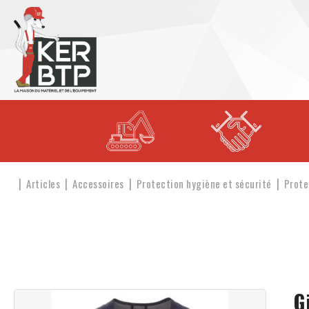
Articles
Accessoires
Protection hygiène et sécurité
Prote
G