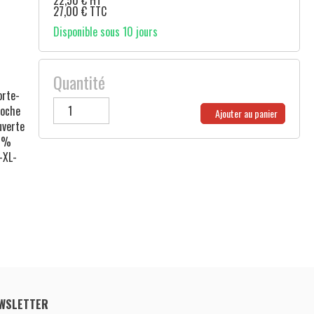
22,50
€
HT
27,00
€
TTC
Disponible sous 10 jours
Quantité
orte-
poche
Ajouter au panier
uverte
20%
-XL-
WSLETTER