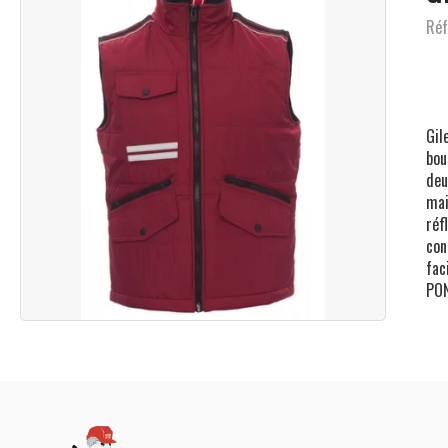
Réf
Gil
bou
deu
mai
réf
con
fac
PON