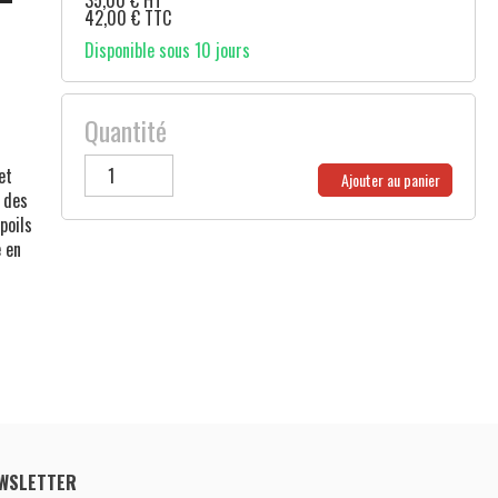
35,00
€
HT
42,00
€
TTC
Disponible sous 10 jours
Quantité
et
Ajouter au panier
n des
poils
e en
WSLETTER