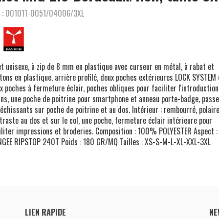
 :
001011-0051/04006/3XL
et unisexe, à zip de 8 mm en plastique avec curseur en métal, à rabat et
tons en plastique, arrière profilé, deux poches extérieures LOCK SYSTEM 
x poches à fermeture éclair, poches obliques pour faciliter l'introductio
ns, une poche de poitrine pour smartphone et anneau porte-badge, passe
léchissants sur poche de poitrine et au dos. Intérieur : rembourré, polair
traste au dos et sur le col, une poche, fermeture éclair intérieure pour
iliter impressions et broderies. Composition : 100% POLYESTER Aspect :
GEE RIPSTOP 240T Poids : 180 GR/MQ Tailles : XS-S-M-L-XL-XXL-3XL
LIEN RAPIDE
NE