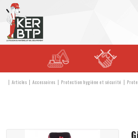
Articles
Accessoires
Protection hygiène et sécurité
Prote
G