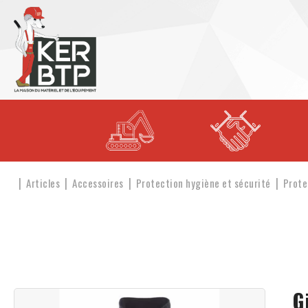
Articles
Accessoires
Protection hygiène et sécurité
Prote
G