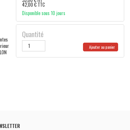
35,00
€
HT
42,00
€
TTC
Disponible sous 10 jours
Quantité
entes
rieur
Ajouter au panier
YLON
WSLETTER