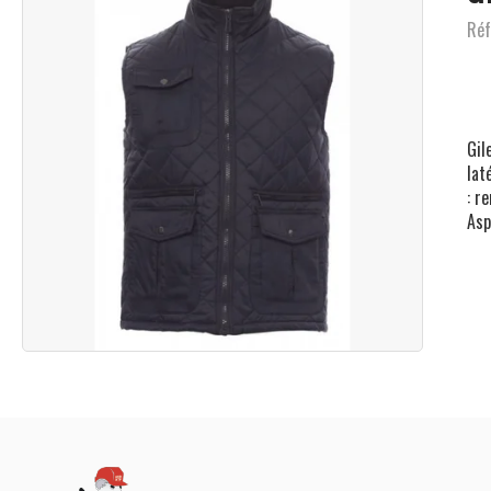
Réf
Gil
lat
: r
Asp