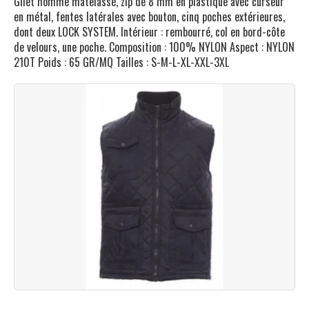
Gilet homme matelassé, zip de 8 mm en plastique avec curseur
en métal, fentes latérales avec bouton, cinq poches extérieures,
dont deux LOCK SYSTEM. Intérieur : rembourré, col en bord-côte
de velours, une poche. Composition : 100% NYLON Aspect : NYLON
210T Poids : 65 GR/MQ Tailles : S-M-L-XL-XXL-3XL