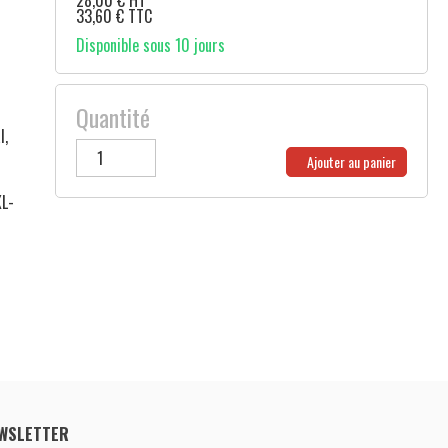
28,00
€
HT
33,60
€
TTC
Disponible sous 10 jours
Quantité
l,
Ajouter au panier
XL-
WSLETTER