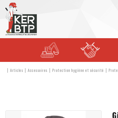
Articles
Accessoires
Protection hygiène et sécurité
Prote
G