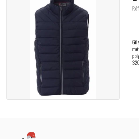
Réf
Gil
mét
pol
320