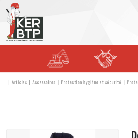
Articles
Accessoires
Protection hygiène et sécurité
Prote
D