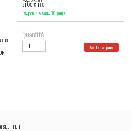
42,50
€
HT
51,00
€
TTC
Disponible sous 10 jours
Quantité
ur en
Ajouter au panier
LON
WSLETTER