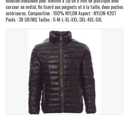
Blouson/doudoune pour homme à zip de 8 mm en plastique avec
curseur en métal, fin liseré aux poignets et à la taille, deux poches
extérieures. Composition : 100% NYLON Aspect : NYLON 420T
Poids : 38 GR/MQ Tailles : S-M-L-XL-XXL-3XL-4XL-5XL