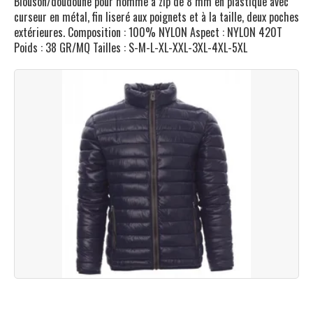
Blouson/doudoune pour homme à zip de 8 mm en plastique avec
curseur en métal, fin liseré aux poignets et à la taille, deux poches
extérieures. Composition : 100% NYLON Aspect : NYLON 420T
Poids : 38 GR/MQ Tailles : S-M-L-XL-XXL-3XL-4XL-5XL