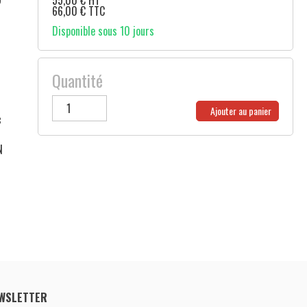
55,00
€
HT
66,00
€
TTC
Disponible sous 10 jours
Quantité
Ajouter au panier
c
N
WSLETTER