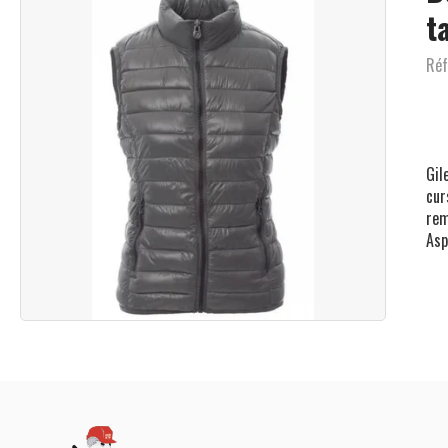
t
Réf
Gil
cur
rem
Asp