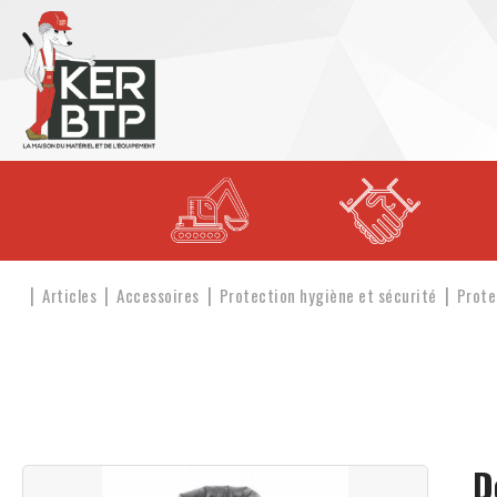
Articles
Accessoires
Protection hygiène et sécurité
Prote
D