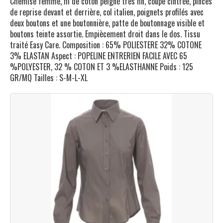
Chemise femme, fil de coton peigné très fin, coupe cintrée, pinces
de reprise devant et derrière, col italien, poignets profilés avec
deux boutons et une boutonnière, patte de boutonnage visible et
boutons teinte assortie. Empiècement droit dans le dos. Tissu
traité Easy Care. Composition : 65% POLIESTERE 32% COTONE
3% ELASTAN Aspect : POPELINE ENTRERIEN FACILE AVEC 65
%POLYESTER, 32 % COTON ET 3 %ELASTHANNE Poids : 125
GR/MQ Tailles : S-M-L-XL