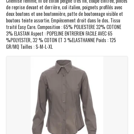
Chemise femme, fil de coton peigné très fin, coupe cintrée, pinces
de reprise devant et derrière, col italien, poignets profilés avec
deux boutons et une boutonnière, patte de boutonnage visible et
boutons teinte assortie. Empiècement droit dans le dos. Tissu
traité Easy Care. Composition : 65% POLIESTERE 32% COTONE
3% ELASTAN Aspect : POPELINE ENTRERIEN FACILE AVEC 65
%POLYESTER, 32 % COTON ET 3 %ELASTHANNE Poids : 125
GR/MQ Tailles : S-M-L-XL