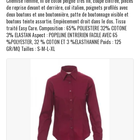
Chemise femme, fil de coton peigné très fin, coupe cintrée, pinces
de reprise devant et derrière, col italien, poignets profilés avec
deux boutons et une boutonnière, patte de boutonnage visible et
boutons teinte assortie. Empiècement droit dans le dos. Tissu
traité Easy Care. Composition : 65% POLIESTERE 32% COTONE
3% ELASTAN Aspect : POPELINE ENTRERIEN FACILE AVEC 65
%POLYESTER, 32 % COTON ET 3 %ELASTHANNE Poids : 125
GR/MQ Tailles : S-M-L-XL