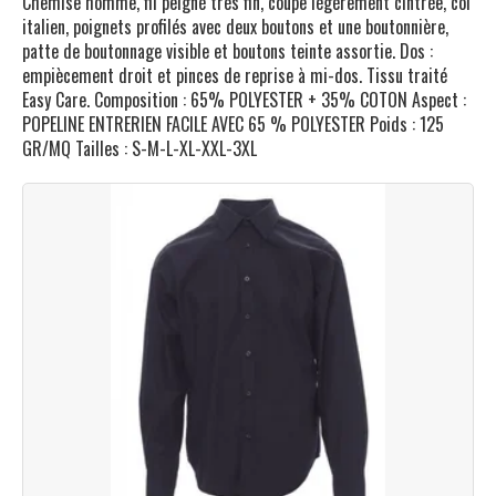
Chemise homme, fil peigné très fin, coupe légèrement cintrée, col
italien, poignets profilés avec deux boutons et une boutonnière,
patte de boutonnage visible et boutons teinte assortie. Dos :
empiècement droit et pinces de reprise à mi-dos. Tissu traité
Easy Care. Composition : 65% POLYESTER + 35% COTON Aspect :
POPELINE ENTRERIEN FACILE AVEC 65 % POLYESTER Poids : 125
GR/MQ Tailles : S-M-L-XL-XXL-3XL