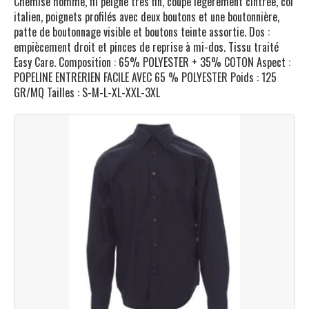
Chemise homme, fil peigné très fin, coupe légèrement cintrée, col
italien, poignets profilés avec deux boutons et une boutonnière,
patte de boutonnage visible et boutons teinte assortie. Dos :
empiècement droit et pinces de reprise à mi-dos. Tissu traité
Easy Care. Composition : 65% POLYESTER + 35% COTON Aspect :
POPELINE ENTRERIEN FACILE AVEC 65 % POLYESTER Poids : 125
GR/MQ Tailles : S-M-L-XL-XXL-3XL