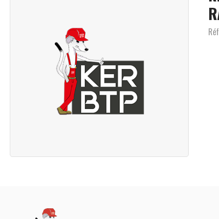
R
Réf