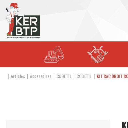
Articles
Accessoires
COGETIL
COGETIL
KIT RAC DROIT R
K