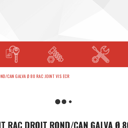
OND/CAN GALVA Ø 80 RAC JOINT VIS ECR
IT RAC DROIT ROND/CAN GALVA Ø 8