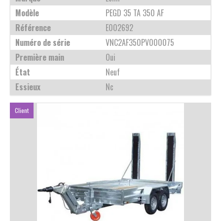
Modèle
PEGD 35 TA 350 AF
Référence
E002692
Numéro de série
VNC2AF350PV000075
Première main
Oui
État
Neuf
Essieux
Nc
Client