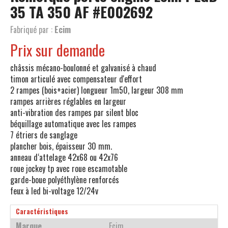
35 TA 350 AF
#E002692
Fabriqué par :
Ecim
Prix sur demande
châssis mécano-boulonné et galvanisé à chaud
timon articulé avec compensateur d'effort
2 rampes (bois+acier) longueur 1m50, largeur 308 mm
rampes arrières réglables en largeur
anti-vibration des rampes par silent bloc
béquillage automatique avec les rampes
7 étriers de sanglage
plancher bois, épaisseur 30 mm.
anneau d‘attelage 42x68 ou 42x76
roue jockey tp avec roue escamotable
garde-boue polyéthylène renforcés
feux à led bi-voltage 12/24v
Caractéristiques
Marque
Ecim