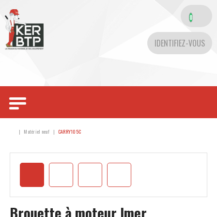
0
IDENTIFIEZ-VOUS
Toggle
navigation
Matériel neuf
CARRY105C
Brouette à moteur
Imer