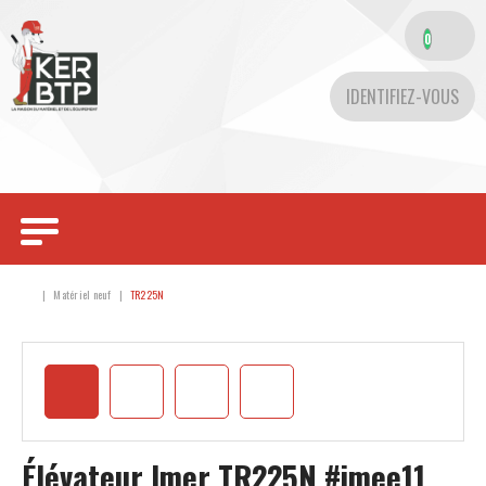
0
IDENTIFIEZ-VOUS
Toggle
navigation
Matériel neuf
TR225N
Élévateur
Imer
TR225N
#imee11