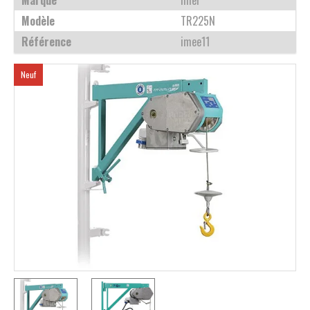
Marque
Imer
Modèle
TR225N
Référence
imee11
Neuf