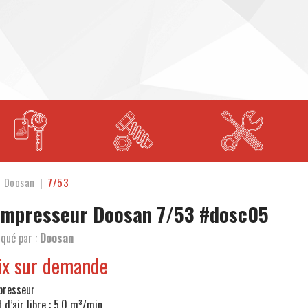
Doosan
7/53
ompresseur
Doosan
7/53
#dosc05
iqué par :
Doosan
ix sur demande
presseur
t d’air libre : 5.0 m³/min