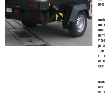
pres
mot
marq
modè
nomb
vite
puis
tensi
refr
capa
conf
nive
conf
en e