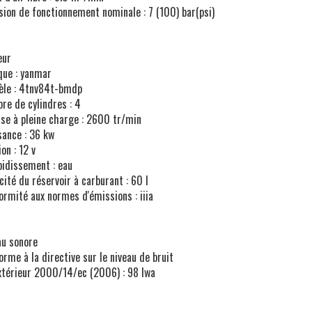
sion de fonctionnement nominale : 7 (100) bar(psi)
eur
ue : yanmar
le : 4tnv84t-bmdp
re de cylindres : 4
sse à pleine charge : 2600 tr/min
sance : 36 kw
on : 12 v
oidissement : eau
cité du réservoir à carburant : 60 l
ormité aux normes d'émissions : iiia
au sonore
orme à la directive sur le niveau de bruit
xtérieur 2000/14/ec (2006) : 98 lwa