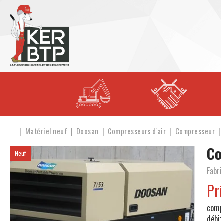
Matériel neuf
Doosan
Compresseurs d'air
Compresseur
C
Neuf
Fabr
Pr
com
débi