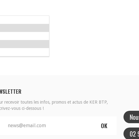
WSLETTER
r recevoir toutes les infos, promos et actus de KER BTP,
crivez-vous ci-dessous !
Nou
news@email.com
02 