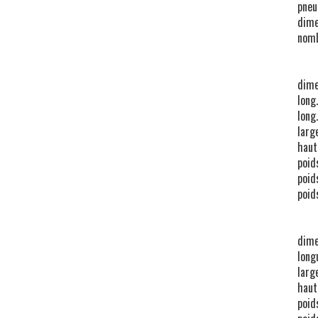
pneu
dime
nomb
dime
long
long
larg
haut
poid
poid
poid
dime
long
larg
haut
poid