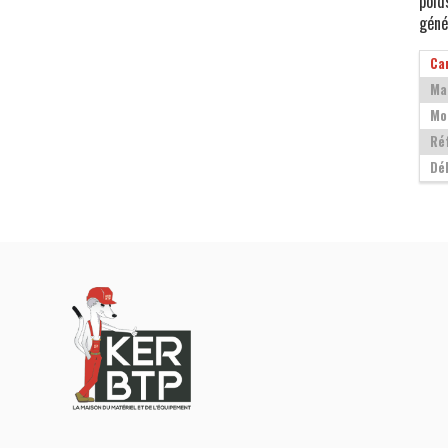
poid
géné
Ca
Ma
Mo
Ré
Déb