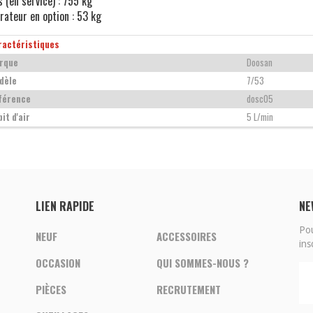
s (en service) : 755 kg
rateur en option : 53 kg
ractéristiques
rque
Doosan
dèle
7/53
férence
dosc05
it d'air
5 L/min
LIEN RAPIDE
NE
Pou
NEUF
ACCESSOIRES
ins
OCCASION
QUI SOMMES-NOUS ?
PIÈCES
RECRUTEMENT